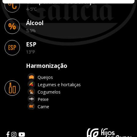
Temperatura de serviço
4-5ºC
Álcool
5,5%
ESP
13ºP
Harmonização
Queijos
Legumes e hortaliças
Cogumelos
Peixe
Carne