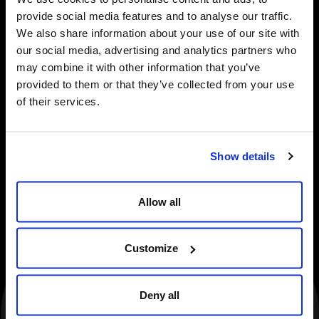
Lager Especial
provide social media features and to analyse our traffic.
We also share information about your use of our site with
Aparência
our social media, advertising and analytics partners who
De cor dourada brilhante.
may combine it with other information that you’ve
provided to them or that they’ve collected from your use
Sabor
of their services.
Em boca apresenta-se neutra e ligeira, com um cariz
muito marcado de sabor a lúpulo
Amargor
Show details
25 EBU
Allow all
Cor
9 EBC
Customize
Aroma
Lembra à cevada e o malte de que provém, com
notas torradas e evocações a frutos secos.
Deny all