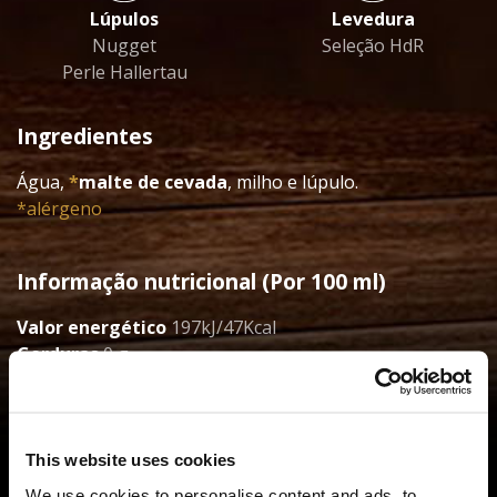
Lúpulos
Levedura
Nugget
Seleção HdR
Perle Hallertau
Ingredientes
Água,
*
malte de cevada
, milho e lúpulo.
*alérgeno
Informação nutricional (Por 100 ml)
Valor energético
197kJ/47Kcal
Gorduras
0 g
Hidratos de carbono
3,5 g dos quais açúcares 0 g
Proteínas
0 g
This website uses cookies
Classificação
We use cookies to personalise content and ads, to