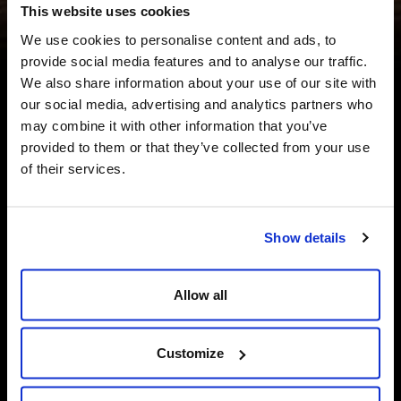
This website uses cookies
Hidratos de carbono
11g
Proteínas
0,4 gr
We use cookies to personalise content and ads, to
provide social media features and to analyse our traffic.
We also share information about your use of our site with
Classificação
our social media, advertising and analytics partners who
may combine it with other information that you’ve
Tipo Helles Bock
provided to them or that they’ve collected from your use
Aparência
of their services.
De bonita cor âmbar. Limpa, brilhante e de
abundante escuma branca.
Show details
Sabor
Aromas a malte torrado com suaves notas de
caramelo e café. O lúpulo aparece no nariz com
Allow all
ligeiros matizes florais e herbáceos.
Amargor
Customize
25 EBU