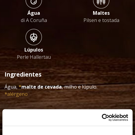
Água
Maltes
di A Coruña
Pilsen e tostada
Lúpulos
Perle Hallertau
Ingredientes
Água,
*
malte de cevada
, milho e lúpulo.
*alérgeno
Informação nutricional (Por 100 ml)
Valor energético
53 Kcal
Gorduras
0 gr