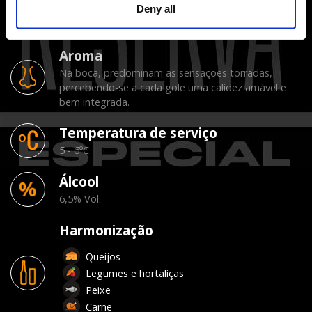
Cor
Deny all
16,5 EBC
Aroma
Na boca, predominam as sensações torradas,
percebendo-se a cada gole uma calidez amável e
bem integrada.
Temperatura de serviço
5 - 6ºC
Álcool
6,5% Vol.
Harmonização
Queijos
Legumes e hortaliças
Peixe
Carne